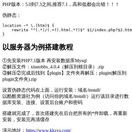
PHP版本：5.0到7.3之间,推荐7.1，高和低都会出错！！！
伪静态：
location ~* \.(htm)$ {

    rewrite "^(.*)/(.+?).htm(.*?)$" $1/index.php?$2.htm
}
以服务器为例搭建教程
①先安装PHP7.1版本 再安装数据库Mysql
②解压文件：xiunobbs_4.0.4（解压到根目录）.zip
③解压②完成后找到【plugin】文件夹再解压：plugin(解压到
plugin文件夹).zip
设置伪静态代码在上面，运行安装：域名/install/
以酷酷资源社为例（访问你的域名/install/）运行该目录进行数
据库安装、连接、设置后台账户和密码
搭建就完成了，首次搭建先在后台把所有的*件卸载，再重新
安装，安装完再清缓存
演示地址：
https://www.kkzys.com/