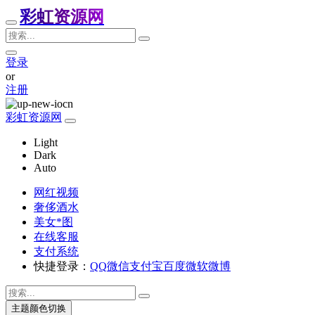
彩虹资源网
登录
or
注册
彩虹资源网
Light
Dark
Auto
网红视频
奢侈酒水
美女*图
在线客服
支付系统
快捷登录：
QQ
微信
支付宝
百度
微软
微博
主题颜色切换