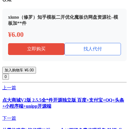
xiuno（修罗）知乎模板二开优化魔板仿网盘资源社–模
板加**件
¥6.00
立即购买
找人代付
加入购物车
¥6.00
0
上一篇
点大商城V2版 2.5.5全*件开源独立版 百度+支付宝+QQ+头条
+小程序端+unipp开源端
下一篇