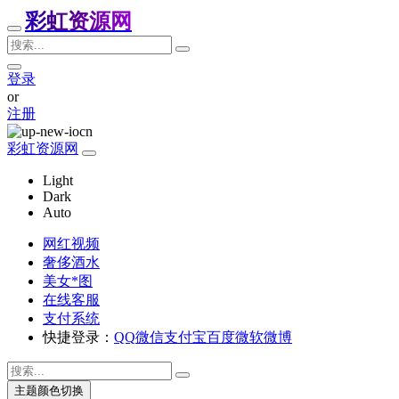
彩虹资源网
登录
or
注册
彩虹资源网
Light
Dark
Auto
网红视频
奢侈酒水
美女*图
在线客服
支付系统
快捷登录：
QQ
微信
支付宝
百度
微软
微博
主题颜色切换