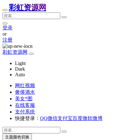
彩虹资源网
登录
or
注册
彩虹资源网
Light
Dark
Auto
网红视频
奢侈酒水
美女*图
在线客服
支付系统
快捷登录：
QQ
微信
支付宝
百度
微软
微博
主题颜色切换