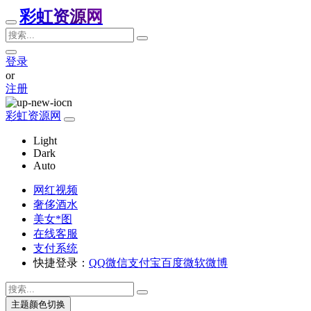
彩虹资源网
登录
or
注册
彩虹资源网
Light
Dark
Auto
网红视频
奢侈酒水
美女*图
在线客服
支付系统
快捷登录：
QQ
微信
支付宝
百度
微软
微博
主题颜色切换