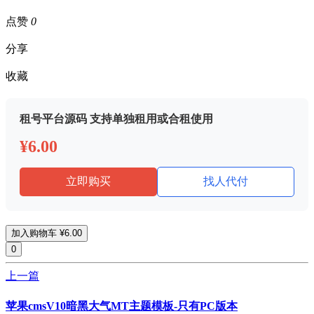
点赞
0
分享
收藏
租号平台源码 支持单独租用或合租使用
¥6.00
立即购买
找人代付
加入购物车
¥6.00
0
上一篇
苹果cmsV10暗黑大气MT主题模板-只有PC版本