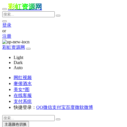
彩虹资源网
登录
or
注册
彩虹资源网
Light
Dark
Auto
网红视频
奢侈酒水
美女*图
在线客服
支付系统
快捷登录：
QQ
微信
支付宝
百度
微软
微博
主题颜色切换