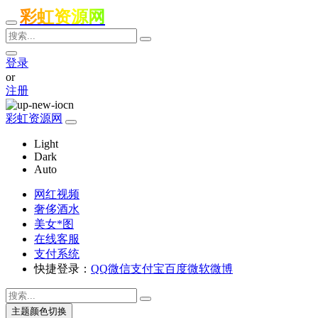
彩虹资源网
登录
or
注册
彩虹资源网
Light
Dark
Auto
网红视频
奢侈酒水
美女*图
在线客服
支付系统
快捷登录：
QQ
微信
支付宝
百度
微软
微博
主题颜色切换