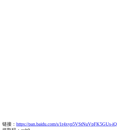
链接：
https://pan.baidu.com/s/1r4xyp5VStNuVpFK5GUs-iQ