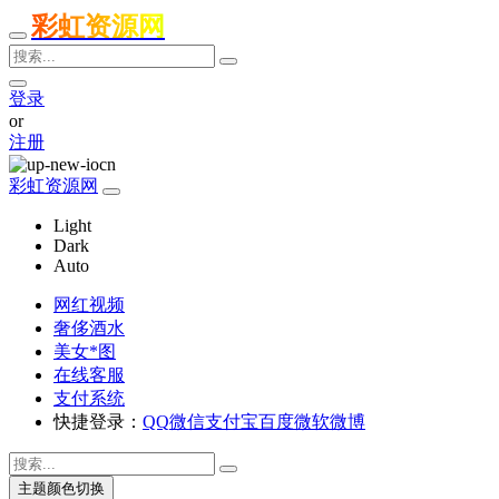
彩虹资源网
登录
or
注册
彩虹资源网
Light
Dark
Auto
网红视频
奢侈酒水
美女*图
在线客服
支付系统
快捷登录：
QQ
微信
支付宝
百度
微软
微博
主题颜色切换