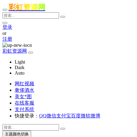
彩虹资源网
登录
or
注册
彩虹资源网
Light
Dark
Auto
网红视频
奢侈酒水
美女*图
在线客服
支付系统
快捷登录：
QQ
微信
支付宝
百度
微软
微博
主题颜色切换