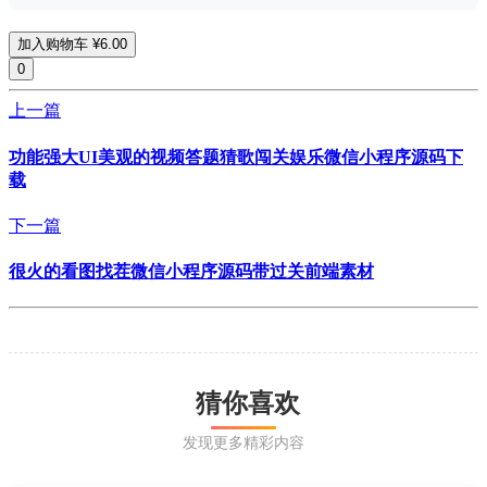
加入购物车
¥6.00
0
上一篇
功能强大UI美观的视频答题猜歌闯关娱乐微信小程序源码下
载
下一篇
很火的看图找茬微信小程序源码带过关前端素材
猜你喜欢
发现更多精彩内容