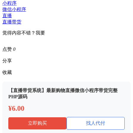
小程序
微信小程序
直播
直播带货
觉得内容不错？我要
点赞
0
分享
收藏
【直播带货系统】最新购物直播微信小程序带货完整
PHP源码
¥6.00
立即购买
找人代付