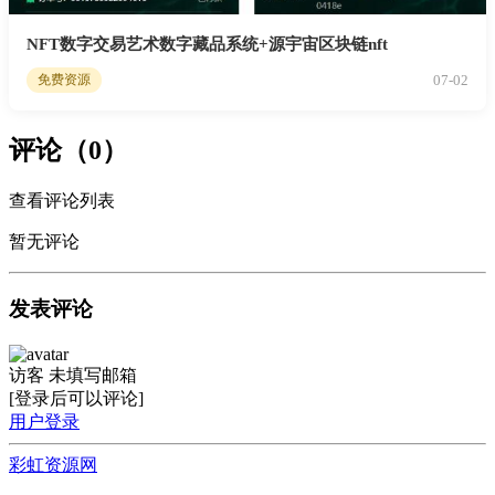
NFT数字交易艺术数字藏品系统+源宇宙区块链nft
07-02
免费资源
评论（0）
查看评论列表
暂无评论
发表评论
访客
未填写邮箱
[登录后可以评论]
用户登录
彩虹资源网