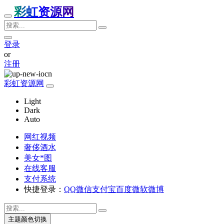
彩虹资源网
登录
or
注册
彩虹资源网
Light
Dark
Auto
网红视频
奢侈酒水
美女*图
在线客服
支付系统
快捷登录：
QQ
微信
支付宝
百度
微软
微博
主题颜色切换