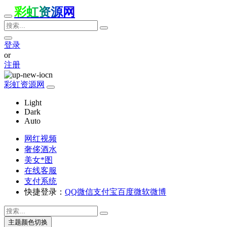
彩虹资源网
登录
or
注册
彩虹资源网
Light
Dark
Auto
网红视频
奢侈酒水
美女*图
在线客服
支付系统
快捷登录：
QQ
微信
支付宝
百度
微软
微博
主题颜色切换