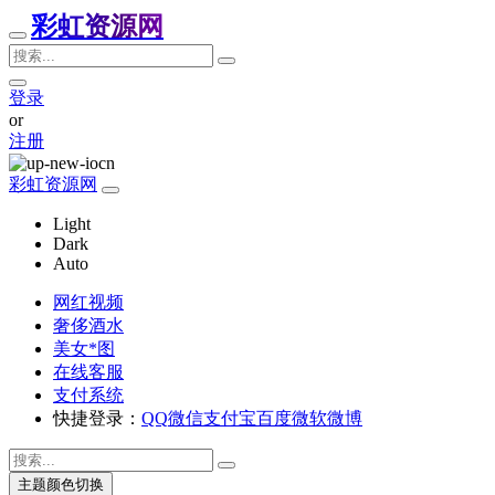
彩虹资源网
登录
or
注册
彩虹资源网
Light
Dark
Auto
网红视频
奢侈酒水
美女*图
在线客服
支付系统
快捷登录：
QQ
微信
支付宝
百度
微软
微博
主题颜色切换