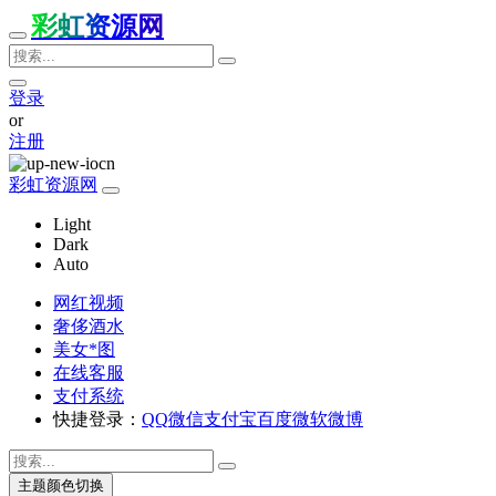
彩虹资源网
登录
or
注册
彩虹资源网
Light
Dark
Auto
网红视频
奢侈酒水
美女*图
在线客服
支付系统
快捷登录：
QQ
微信
支付宝
百度
微软
微博
主题颜色切换