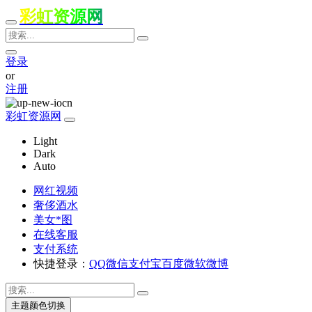
彩虹资源网
登录
or
注册
彩虹资源网
Light
Dark
Auto
网红视频
奢侈酒水
美女*图
在线客服
支付系统
快捷登录：
QQ
微信
支付宝
百度
微软
微博
主题颜色切换