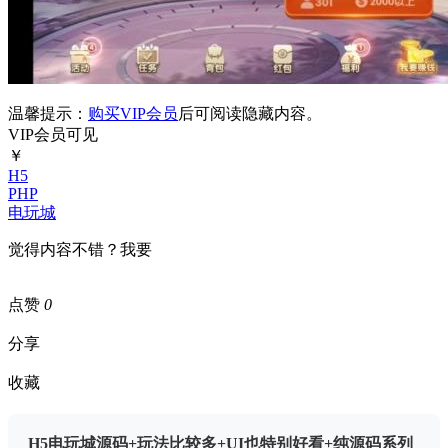
温馨提示：
购买VIP会员
后可阅读隐藏内容。
VIP会员可见
￥
H5
PHP
电玩城
觉得内容不错？我要
点赞
0
分享
收藏
H5电玩城源码+玩法比较多+UI也特别好看+纯源码系列