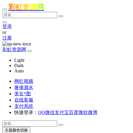
彩虹资源网
登录
or
注册
彩虹资源网
Light
Dark
Auto
网红视频
奢侈酒水
美女*图
在线客服
支付系统
快捷登录：
QQ
微信
支付宝
百度
微软
微博
主题颜色切换