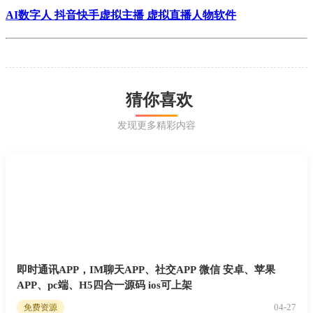
AI数字人 抖音快手虚拟主播 虚拟直播人物软件
猜你喜欢
发现更多精彩内容
即时通讯APP，IM聊天APP、社交APP 微信 安卓、苹果
APP、pc端、H5四合一源码 ios可上架
04-27
免费资源