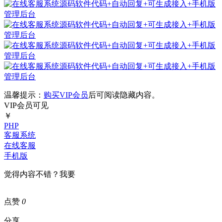
温馨提示：
购买VIP会员
后可阅读隐藏内容。
VIP会员可见
￥
PHP
客服系统
在线客服
手机版
觉得内容不错？我要
点赞
0
分享