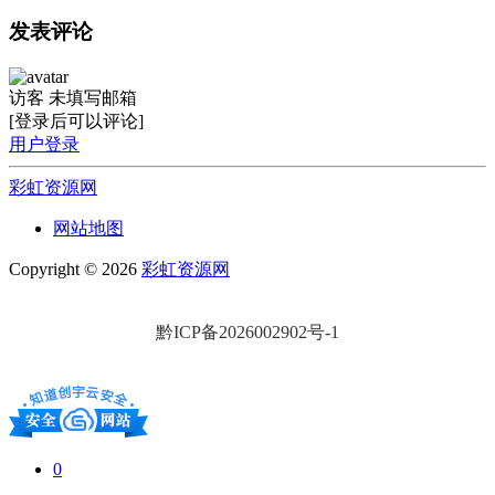
发表评论
访客
未填写邮箱
[登录后可以评论]
用户登录
彩虹资源网
网站地图
Copyright © 2026
彩虹资源网
黔ICP备2026002902号-1
0