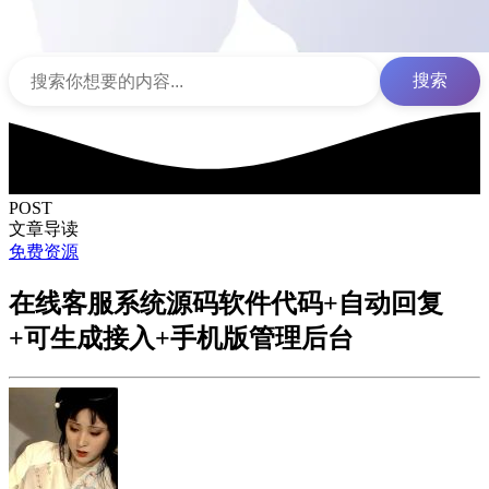
搜索
POST
文章导读
免费资源
在线客服系统源码软件代码+自动回复
+可生成接入+手机版管理后台