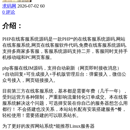
求码网
2026-07-02
60
0 评论
介绍：
PHP在线客服系统源码是一款PHP*的在线客服系统源码,网站
在线客服系统,网页在线客服软件代码,免费在线客服系统源码,
支持多商家多客服，客服系统源码支持二开，客服同时支持手
机移动端和PC网页客服。
php客服在线IM源码，支持自动刷新（网页即时接收消息）
+自动回复+可生成接入+手机版管理后台：弹窗接入，微信公
众号接入，网页链接接入。
目前第三方在线客服系统，基本都是需要年费（几千一年），
受到运营方各种限制，严重影响流量转化订单成交。本在线客
服系统解决这个问题，可选择安装在你自己的服务器想怎么用
都行！ 不会搭建也没关系，本站站长配有安装搭建服务*餐，
轻松使用！需要搭建的可以联系站长。
为了更好的发挥网站系统*能推荐Linux服务器