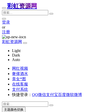
彩虹资源网
登录
or
注册
彩虹资源网
Light
Dark
Auto
网红视频
奢侈酒水
美女*图
在线客服
支付系统
快捷登录：
QQ
微信
支付宝
百度
微软
微博
主题颜色切换