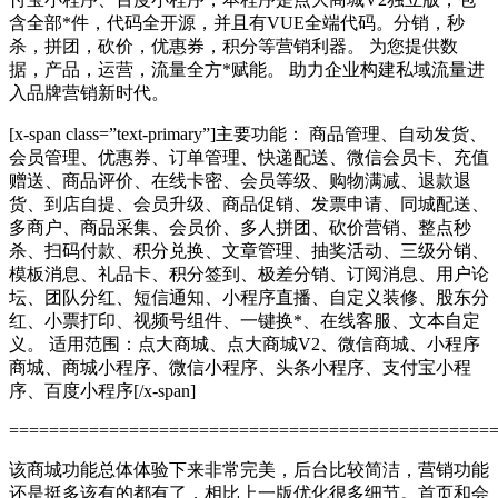
含全部*件，代码全开源，并且有VUE全端代码。分销，秒
杀，拼团，砍价，优惠券，积分等营销利器。 为您提供数
据，产品，运营，流量全方*赋能。 助力企业构建私域流量进
入品牌营销新时代。
[x-span class=”text-primary”]主要功能： 商品管理、自动发货、
会员管理、优惠券、订单管理、快递配送、微信会员卡、充值
赠送、商品评价、在线卡密、会员等级、购物满减、退款退
货、到店自提、会员升级、商品促销、发票申请、同城配送、
多商户、商品采集、会员价、多人拼团、砍价营销、整点秒
杀、扫码付款、积分兑换、文章管理、抽奖活动、三级分销、
模板消息、礼品卡、积分签到、极差分销、订阅消息、用户论
坛、团队分红、短信通知、小程序直播、自定义装修、股东分
红、小票打印、视频号组件、一键换*、在线客服、文本自定
义。 适用范围：点大商城、点大商城V2、微信商城、小程序
商城、商城小程序、微信小程序、头条小程序、支付宝小程
序、百度小程序[/x-span]
================================================
该商城功能总体体验下来非常完美，后台比较简洁，营销功能
还是挺多该有的都有了，相比上一版优化很多细节。首页和会