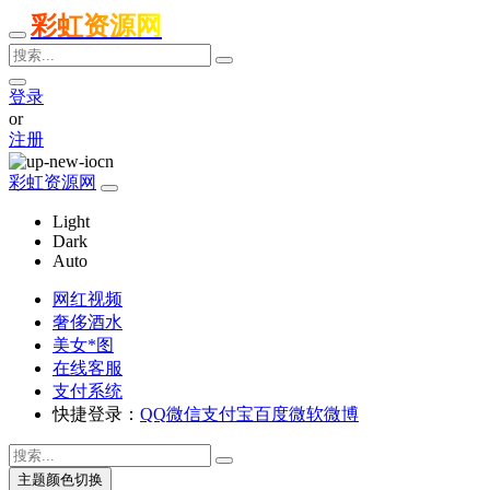
彩虹资源网
登录
or
注册
彩虹资源网
Light
Dark
Auto
网红视频
奢侈酒水
美女*图
在线客服
支付系统
快捷登录：
QQ
微信
支付宝
百度
微软
微博
主题颜色切换