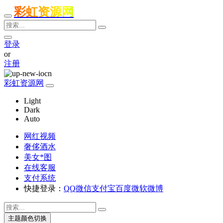
彩虹资源网
登录
or
注册
彩虹资源网
Light
Dark
Auto
网红视频
奢侈酒水
美女*图
在线客服
支付系统
快捷登录：
QQ
微信
支付宝
百度
微软
微博
主题颜色切换