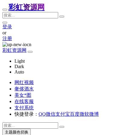
彩虹资源网
登录
or
注册
彩虹资源网
Light
Dark
Auto
网红视频
奢侈酒水
美女*图
在线客服
支付系统
快捷登录：
QQ
微信
支付宝
百度
微软
微博
主题颜色切换