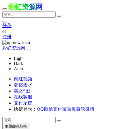
彩虹资源网
登录
or
注册
彩虹资源网
Light
Dark
Auto
网红视频
奢侈酒水
美女*图
在线客服
支付系统
快捷登录：
QQ
微信
支付宝
百度
微软
微博
主题颜色切换