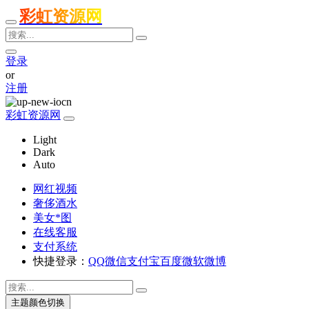
彩虹资源网
登录
or
注册
彩虹资源网
Light
Dark
Auto
网红视频
奢侈酒水
美女*图
在线客服
支付系统
快捷登录：
QQ
微信
支付宝
百度
微软
微博
主题颜色切换