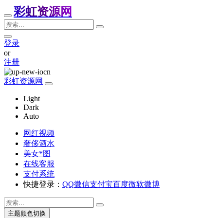
彩虹资源网
登录
or
注册
彩虹资源网
Light
Dark
Auto
网红视频
奢侈酒水
美女*图
在线客服
支付系统
快捷登录：
QQ
微信
支付宝
百度
微软
微博
主题颜色切换