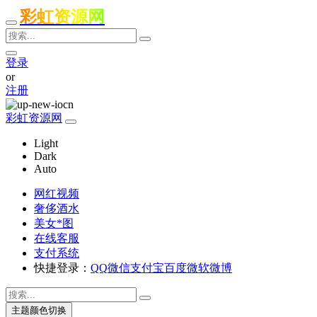
彩虹资源网
登录
or
注册
彩虹资源网
Light
Dark
Auto
网红视频
奢侈酒水
美女*图
在线客服
支付系统
快捷登录：
QQ
微信
支付宝
百度
微软
微博
主题颜色切换