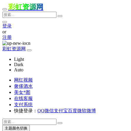
彩虹资源网
登录
or
注册
彩虹资源网
Light
Dark
Auto
网红视频
奢侈酒水
美女*图
在线客服
支付系统
快捷登录：
QQ
微信
支付宝
百度
微软
微博
主题颜色切换