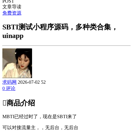
POST
文章导读
免费资源
SBTI测试小程序源码，多种类合集，
uinapp
求码网
2026-07-02
52
0 评论
商品介绍
MBTI已经过时了，现在是SBTI来了
可以对接流量主，，无后台，无后台