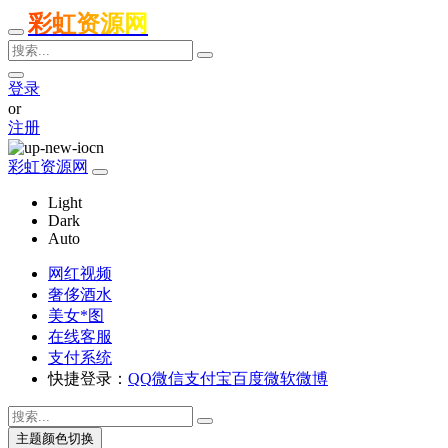
彩虹资源网
登录
or
注册
彩虹资源网
Light
Dark
Auto
网红视频
奢侈酒水
美女*图
在线客服
支付系统
快捷登录：
QQ
微信
支付宝
百度
微软
微博
主题颜色切换