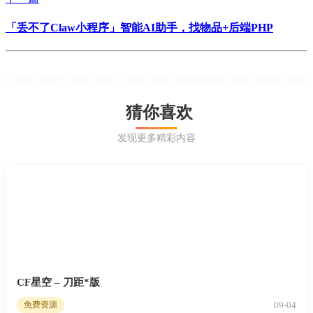
「丢不了Claw小程序」智能AI助手，找物品+后端PHP
猜你喜欢
发现更多精彩内容
CF星空 – 刀距*版
09-04
免费资源