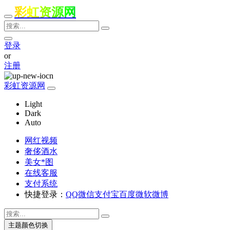
彩虹资源网
登录
or
注册
彩虹资源网
Light
Dark
Auto
网红视频
奢侈酒水
美女*图
在线客服
支付系统
快捷登录：
QQ
微信
支付宝
百度
微软
微博
主题颜色切换