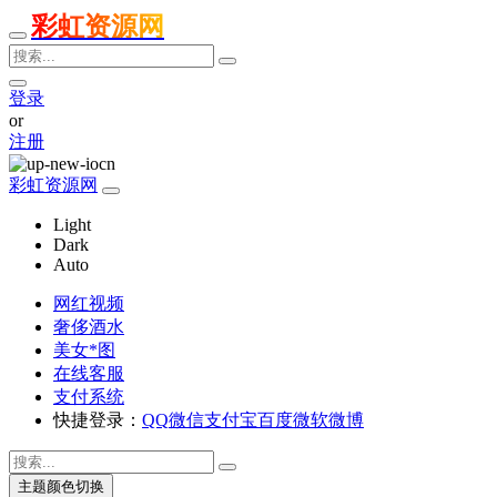
彩虹资源网
登录
or
注册
彩虹资源网
Light
Dark
Auto
网红视频
奢侈酒水
美女*图
在线客服
支付系统
快捷登录：
QQ
微信
支付宝
百度
微软
微博
主题颜色切换