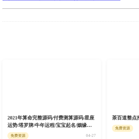
2021年算命完整源码/付费测算源码/星座
茶百道整点抢
运势/塔罗牌/牛年运程/宝宝起名/姻缘最
免费资源
新php程序
04-27
免费资源