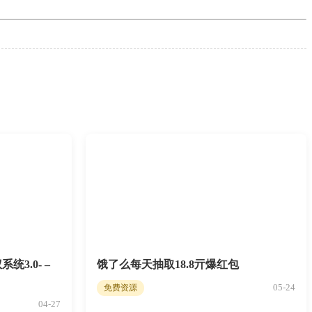
统3.0- –
饿了么每天抽取18.8亓爆红包
05-24
免费资源
04-27