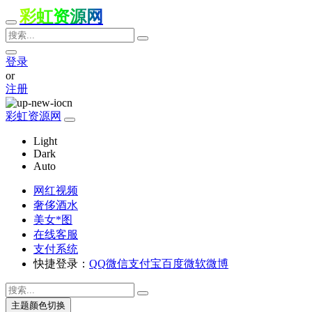
彩虹资源网
登录
or
注册
彩虹资源网
Light
Dark
Auto
网红视频
奢侈酒水
美女*图
在线客服
支付系统
快捷登录：
QQ
微信
支付宝
百度
微软
微博
主题颜色切换