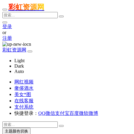
彩虹资源网
登录
or
注册
彩虹资源网
Light
Dark
Auto
网红视频
奢侈酒水
美女*图
在线客服
支付系统
快捷登录：
QQ
微信
支付宝
百度
微软
微博
主题颜色切换