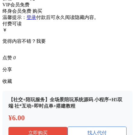
VIP会员免费
终身会员免费
购买
温馨提示：
登录
付款后可永久阅读隐藏内容。
付费可读
￥
觉得内容不错？我要
点赞
0
分享
收藏
【社交+陪玩服务】全场景陪玩系统源码 小程序+H5双
端 社*互动+即时点单+搭建教程
¥6.00
立即购买
找人代付