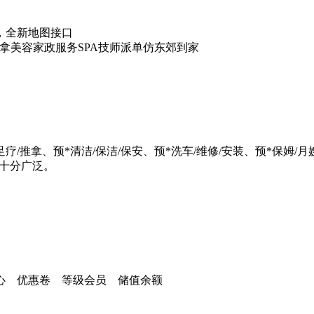
，全新地图接口
同城推拿美容家政服务SPA技师派单仿东郊到家
/足疗/推拿、预*清洁/保洁/保安、预*洗车/维修/安装、预*保姆
用十分广泛。
心 优惠卷 等级会员 储值余额