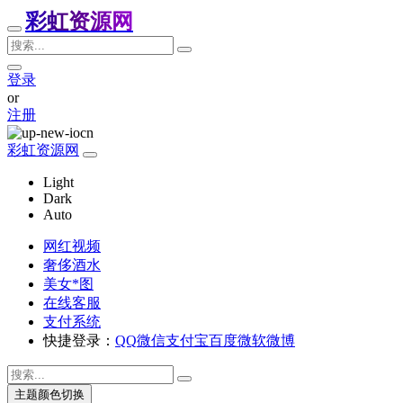
彩虹资源网
登录
or
注册
彩虹资源网
Light
Dark
Auto
网红视频
奢侈酒水
美女*图
在线客服
支付系统
快捷登录：
QQ
微信
支付宝
百度
微软
微博
主题颜色切换