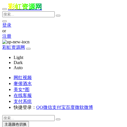
彩虹资源网
登录
or
注册
彩虹资源网
Light
Dark
Auto
网红视频
奢侈酒水
美女*图
在线客服
支付系统
快捷登录：
QQ
微信
支付宝
百度
微软
微博
主题颜色切换