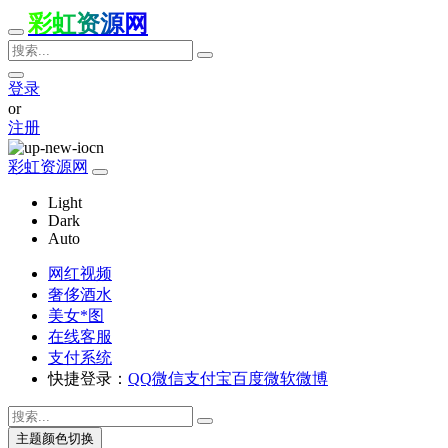
彩虹资源网
登录
or
注册
彩虹资源网
Light
Dark
Auto
网红视频
奢侈酒水
美女*图
在线客服
支付系统
快捷登录：
QQ
微信
支付宝
百度
微软
微博
主题颜色切换