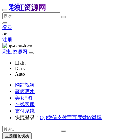
彩虹资源网
登录
or
注册
彩虹资源网
Light
Dark
Auto
网红视频
奢侈酒水
美女*图
在线客服
支付系统
快捷登录：
QQ
微信
支付宝
百度
微软
微博
主题颜色切换