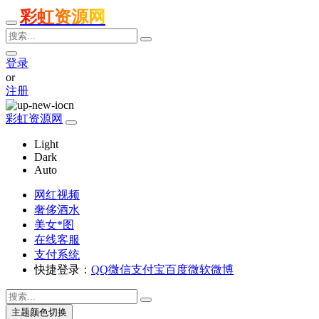
彩虹资源网
登录
or
注册
彩虹资源网
Light
Dark
Auto
网红视频
奢侈酒水
美女*图
在线客服
支付系统
快捷登录：
QQ
微信
支付宝
百度
微软
微博
主题颜色切换