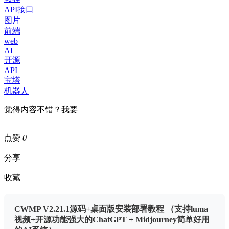
API接口
图片
前端
web
AI
开源
API
宝塔
机器人
觉得内容不错？我要
点赞
0
分享
收藏
CWMP V2.21.1源码+桌面版安装部署教程 （支持luma
视频+开源功能强大的ChatGPT + Midjourney简单好用