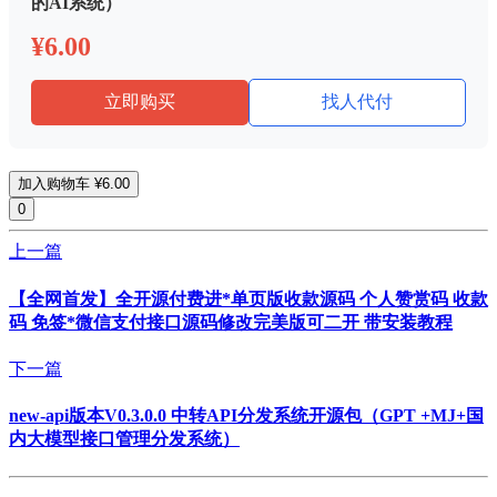
的AI系统）
¥6.00
立即购买
找人代付
加入购物车
¥6.00
0
上一篇
【全网首发】全开源付费进*单页版收款源码 个人赞赏码 收款
码 免签*微信支付接口源码修改完美版可二开 带安装教程
下一篇
new-api版本V0.3.0.0 中转API分发系统开源包（GPT +MJ+国
内大模型接口管理分发系统）